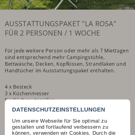
AUSSTATTUNGSPAKET "LA ROSA"
FÜR 2 PERSONEN / 1 WOCHE
Für jede weitere Person oder mehr als 7 Miettagen
sind entsprechend mehr Campingstühle,
Bettwäsche, Decken, Kopfkissen, Strandlaken und
Handtücher im Ausstattungspaket enthalten.
4 x Besteck
3 x Küchenmesser
5 x Küchenutensilien
1 x Flaschenöffner / Korkenzieher
DATENSCHUTZEINSTELLUNGEN
1 x Schneidbrett
1 x Schere
Um unsere Webseite für Sie optimal zu
1 x Coffeemaker
gestalten und fortlaufend verbessern zu
4 x Kaffeebecher
können, verwenden wir Cookies. Durch die