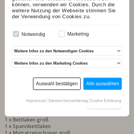
2 x Espressotassen
können, verwenden wir Cookies. Durch die
weitere Nutzung der Webseite stimmen Sie
4 x Wasserglas
der Verwendung von Cookies zu.
2 x Weinglas
4 x Teller groß
4 x Teller klein
Notwendig
Marketing
4 x Schüssel klein
Weitere Infos zu den Notwendigen Cookies
1 x Schüssel groß
1 x Spaghettisieb
Weitere Infos zu den Marketing Cookies
2 x Kochtopf
1 x Pfanne
3 x Topfuntersetzer
Auswahl bestätigen
Alle auswählen
2 x Platzdeckchen
2 x Abwasch- Putzlappen
1 x Überdecke groß (saisonabhänig)
Impressum
Datenschutzerklärung
Cookie Erklärung
1 x Kuscheldecke groß
© raumzeitmedia GmbH
2 x Kopfkissen mit Bezug
1 x Bettlaken groß
1 x Spannbettlaken
1 x Matratzenschoner groß