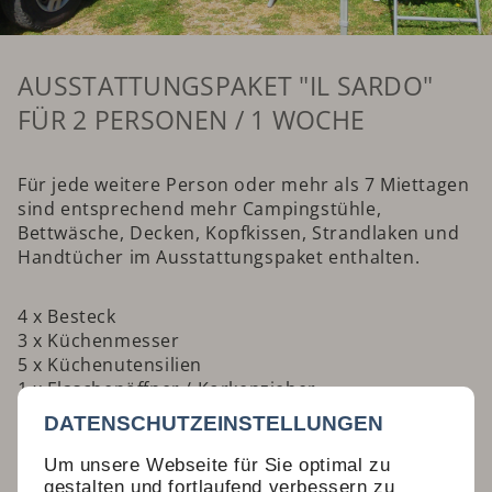
AUSSTATTUNGSPAKET "IL SARDO"
FÜR 2 PERSONEN / 1 WOCHE
Für jede weitere Person oder mehr als 7 Miettagen
sind entsprechend mehr Campingstühle,
Bettwäsche, Decken, Kopfkissen, Strandlaken und
Handtücher im Ausstattungspaket enthalten.
4 x Besteck
3 x Küchenmesser
5 x Küchenutensilien
1 x Flaschenöffner / Korkenzieher
1 x Schneidbrett
DATENSCHUTZEINSTELLUNGEN
1 x Schere
1 x Coffeemaker
Um unsere Webseite für Sie optimal zu
2 x Kaffeebecher
gestalten und fortlaufend verbessern zu